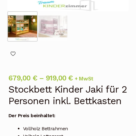
Preisspanne:
679,00
€
–
919,00
€
+ MwSt
Stockbett Kinder Jaki für 2
679,00 €
Personen inkl. Bettkasten
bis
919,00 €
Der Preis beinhaltet:
Vollholz Bettrahmen