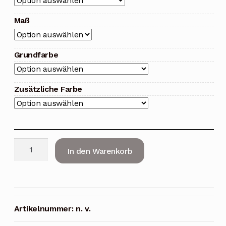
Maß
Grundfarbe
Zusätzliche Farbe
Stockbett
In den Warenkorb
Kinder
Jaki
für
2
Personen
Artikelnummer:
n. v.
Menge