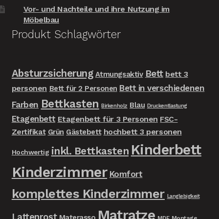
Vor- und Nachteile und ihre Nutzung im
Möbelbau
Produkt Schlagwörter
Absturzsicherung
Bett
bett 3
Atmungsaktiv
Bett in verschiedenen
personen
Bett für 2 Personen
Bettkasten
Farben
Blau
Birkenholz
Druckentlastung
Etagenbett
Etagenbett für 3 Personen
FSC-
Zertifikat
hochbett 3 personen
Grün
Gästebett
Kinderbett
inkl. Bettkasten
Hochwertig
Kinderzimmer
Komfort
komplettes Kinderzimmer
Langlebigkeit
Matratze
Lattenrost
Materasso
MDF
Montage