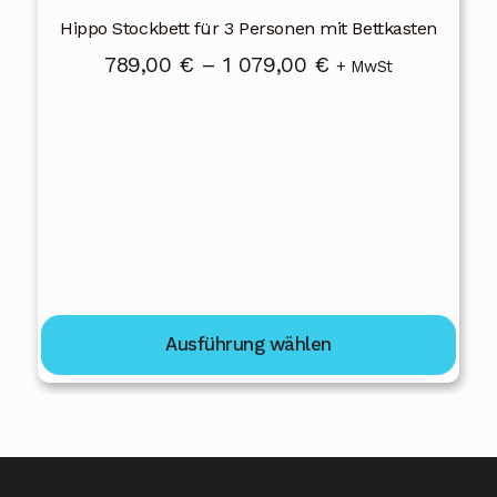
weist
Hippo Stockbett für 3 Personen mit Bettkasten
mehrere
Preisspanne:
789,00
€
–
1 079,00
€
+ MwSt
Varianten
789,00 €
auf.
bis
Die
Optionen
1
können
079,00 €
auf
der
Produktseite
gewählt
Ausführung wählen
werden