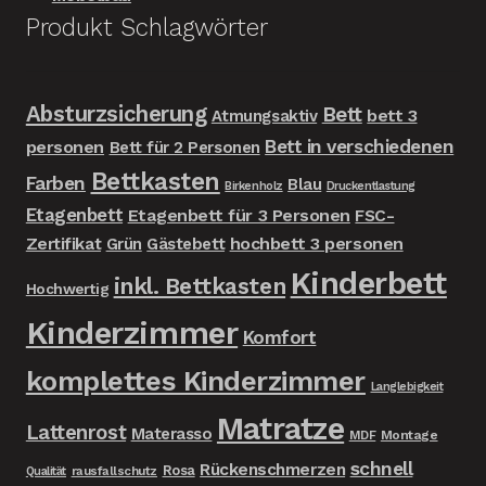
Produkt Schlagwörter
Absturzsicherung
Bett
bett 3
Atmungsaktiv
Bett in verschiedenen
personen
Bett für 2 Personen
Bettkasten
Farben
Blau
Birkenholz
Druckentlastung
Etagenbett
Etagenbett für 3 Personen
FSC-
Zertifikat
hochbett 3 personen
Grün
Gästebett
Kinderbett
inkl. Bettkasten
Hochwertig
Kinderzimmer
Komfort
komplettes Kinderzimmer
Langlebigkeit
Matratze
Lattenrost
Materasso
MDF
Montage
schnell
Rückenschmerzen
Rosa
rausfallschutz
Qualität