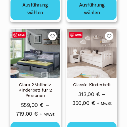
gewählt
gewählt
Ausführung
Ausführung
bis
bis
werden
werden
wählen
wählen
839,00 €
839,00 €
Dieses
Dieses
Save
Save
Produkt
Produkt
weist
weist
mehrere
mehrere
Varianten
Varianten
auf.
auf.
Die
Die
Clara 2 Vollholz
Classic Kinderbett
Optionen
Optionen
Kinderbett für 2
können
können
313,00
€
–
Personen
auf
auf
Preisspanne:
350,00
€
+ MwSt
559,00
€
–
der
der
313,00 €
Preisspanne:
719,00
€
+ MwSt
Produktseite
Produktseite
bis
559,00 €
gewählt
gewählt