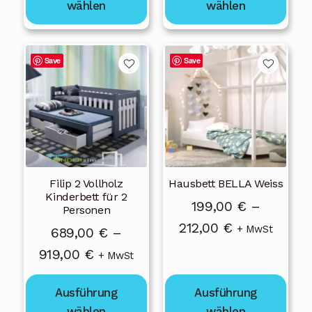
werden
werden
wählen
wählen
919,00 €
Dieses
Dieses
Save
Save
Produkt
Produkt
weist
weist
mehrere
mehrere
Varianten
Varianten
auf.
auf.
Die
Die
Filip 2 Vollholz
Hausbett BELLA Weiss
Optionen
Optionen
Kinderbett für 2
können
können
199,00
€
–
Personen
auf
auf
Preisspanne:
212,00
€
+ MwSt
689,00
€
–
der
der
199,00 €
Preisspanne:
919,00
€
+ MwSt
Produktseite
Produktseite
bis
689,00 €
gewählt
gewählt
212,00 €
Ausführung
Ausführung
bis
werden
werden
wählen
wählen