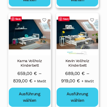
919,00 €
Dieses
Dieses
Save
Save
Produkt
Produkt
weist
weist
mehrere
mehrere
Varianten
Varianten
auf.
auf.
Die
Die
Kama Vollholz
Kevin Vollholz
Optionen
Optionen
Kinderbett
Kinderbett
können
können
659,00
€
–
689,00
€
–
auf
auf
Preisspanne:
Preisspanne:
839,00
€
919,00
€
der
der
+ MwSt
+ MwSt
Produktseite
Produktseite
659,00 €
689,00 €
gewählt
gewählt
Ausführung
Ausführung
bis
bis
werden
werden
wählen
wählen
839,00 €
919,00 €