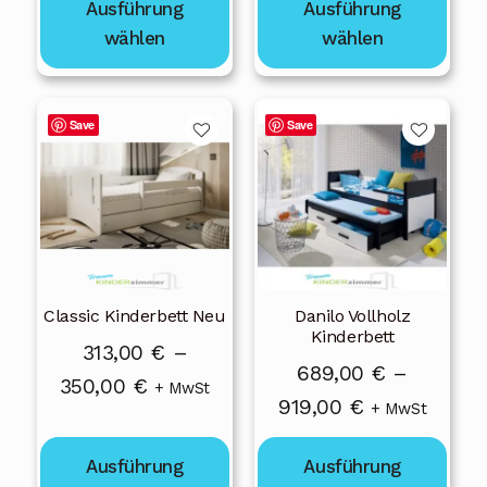
350,00 €
Ausführung
Ausführung
bis
werden
werden
wählen
wählen
719,00 €
Dieses
Dieses
Save
Save
Produkt
Produkt
weist
weist
mehrere
mehrere
Varianten
Varianten
auf.
auf.
Die
Die
Classic Kinderbett Neu
Danilo Vollholz
Optionen
Optionen
Kinderbett
können
können
313,00
€
–
689,00
€
–
auf
auf
Preisspanne:
350,00
€
+ MwSt
Preisspanne:
919,00
€
der
der
+ MwSt
313,00 €
Produktseite
Produktseite
689,00 €
bis
gewählt
gewählt
Ausführung
Ausführung
bis
350,00 €