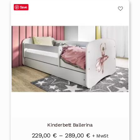
Dieses
Save
Produkt
weist
mehrere
Varianten
auf.
Die
Optionen
können
auf
der
Produktseite
gewählt
werden
Kinderbett Ballerina
Preisspanne:
229,00
€
–
289,00
€
+ MwSt