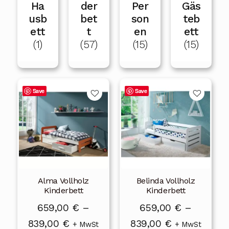
Ha
der
Per
Gäs
öffnen
usb
bet
son
teb
ett
t
en
ett
(1)
(57)
(15)
(15)
Dieses
Dieses
Save
Save
Produkt
Produkt
weist
weist
mehrere
mehrere
Varianten
Varianten
auf.
auf.
Die
Die
Alma Vollholz
Belinda Vollholz
Optionen
Optionen
Kinderbett
Kinderbett
können
können
659,00
€
–
659,00
€
–
auf
auf
Preisspanne:
Preisspanne:
839,00
€
839,00
€
der
der
+ MwSt
+ MwSt