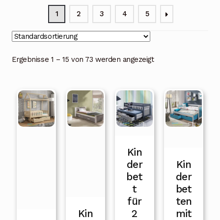
Unterme
Kinderbetten
öffnen
1
2
3
4
5
Unterme
Stockbetten
öffnen
Kommode
Ergebnisse 1 – 15 von 73 werden angezeigt
Unterme
Babyzimmer
öffnen
Matratzen
Lattenrost
Blog
Über uns
Kin
der
Kin
Kontakt
bet
der
t
bet
Mein Konto
für
ten
Kin
2
mit
Unterme
Rechtliche Hinweise