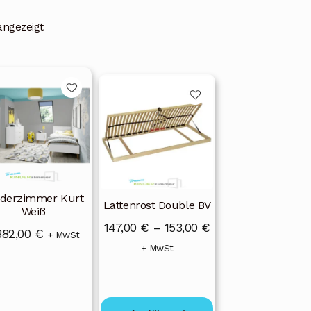
angezeigt
Dieses
Produkt
weist
mehrere
Varianten
auf.
Die
nderzimmer Kurt
Optionen
Lattenrost Double BV
Weiß
können
Preisspanne:
147,00
€
–
153,00
€
382,00
€
auf
+ MwSt
147,00 €
+ MwSt
der
bis
Produktseite
gewählt
153,00 €
werden