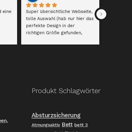
 eine 
Super übersichtliche Webseite, 
tolle Auswahl (hab nur hier das 
perfekte Design in der 
richtigen Größe gefunden, 
selbst die Online-Riesen haben 
hier versagt! :)). Prompte 
Lieferung, alles perfekt. Gerne 
wieder!
Produkt Schlagwörter
Absturzsicherung
een,
Bett
bett 3
Atmungsaktiv