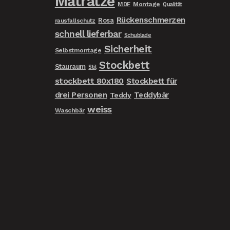
Matratze
MDF
Montage
Qualität
Rückenschmerzen
Rosa
rausfallschutz
schnell lieferbar
Schublade
Sicherheit
Selbstmontage
Stockbett
Stauraum
Stil
stockbett 80x180
Stockbett für
drei Personen
Teddybär
Teddy
weiss
Waschbär