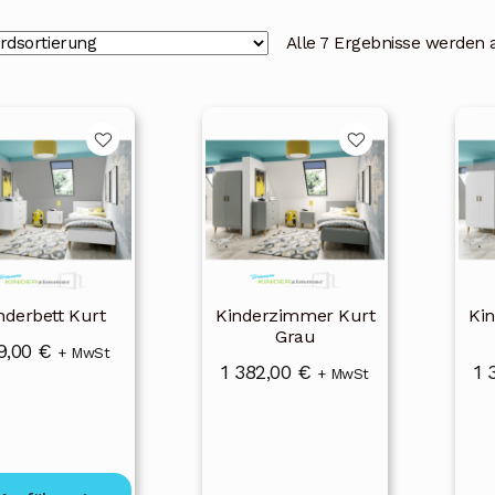
Alle 7 Ergebnisse werden 
s
kt
ere
nten
nen
nderbett Kurt
Kinderzimmer Kurt
Ki
en
Grau
9,00
€
+ MwSt
1 382,00
€
1 
+ MwSt
ktseite
lt
en