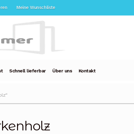
eren
Meine Wunschliste
st
Schnell lieferbar
Über uns
Kontakt
olz“
rkenholz