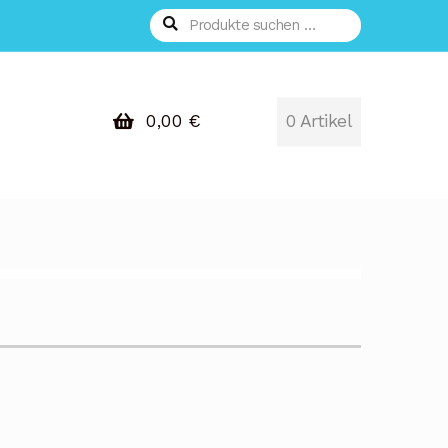
Suchen
Suchen
nach:
0,00
€
0 Artikel