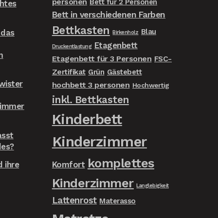
personen
Bett für 2 Personen
chtes
Bett in verschiedenen Farben
Bettkasten
Blau
 das
Birkenholz
Etagenbett
Druckentlastung
m
Etagenbett für 3 Personen
FSC-
Zertifikat
Grün
Gästebett
wister
hochbett 3 personen
Hochwertig
inkl. Bettkasten
zimmer
Kinderbett
asst
Kinderzimmer
des?
komplettes
 ihre
Komfort
Kinderzimmer
Langlebigkeit
Lattenrost
Materasso