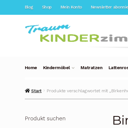
Zur
Zum
Blog
Shop
Mein Konto
Newsletter abonni
Navigation
Inhalt
springen
springen
Home
Kindermöbel
Matratzen
Lattenro
Start
Produkte verschlagwortet mit „Birkenh
Bi
Produkt suchen