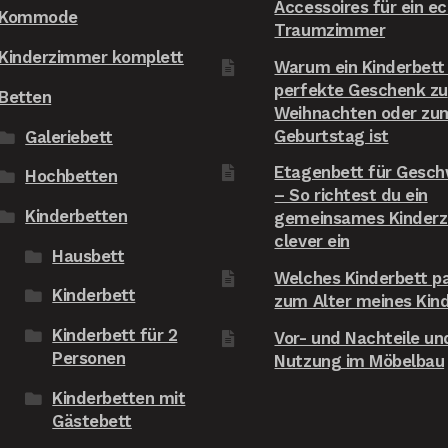
Accessoires für ein e
Kommode
s zu organisieren.FAZIT: Wir 
Traumzimmer
rden sowohl das Bett als 
Kinderzimmer komplett
Warum ein Kinderbett
ch den Shop unseren 
perfekte Geschenk zu
eunden weiterempfehlen!
Betten
Weihnachten oder zu
Geburtstag ist
Galeriebett
Etagenbett für Gesch
Hochbetten
– So richtest du ein
Kinderbetten
gemeinsames Kinder
clever ein
Hausbett
Welches Kinderbett p
Kinderbett
zum Alter meines Kin
Kinderbett für 2
Vor- und Nachteile und
Personen
Nutzung im Möbelbau
Kinderbetten mit
Gästebett