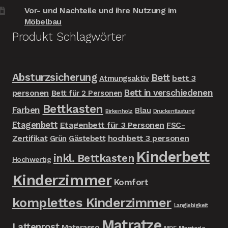
Vor- und Nachteile und ihre Nutzung im
Möbelbau
Produkt Schlagwörter
Absturzsicherung
Bett
bett 3
Atmungsaktiv
Bett in verschiedenen
personen
Bett für 2 Personen
Bettkasten
Farben
Blau
Birkenholz
Druckentlastung
Etagenbett
Etagenbett für 3 Personen
FSC-
Zertifikat
hochbett 3 personen
Grün
Gästebett
Kinderbett
inkl. Bettkasten
Hochwertig
Kinderzimmer
Komfort
komplettes Kinderzimmer
Langlebigkeit
Matratze
Lattenrost
Materasso