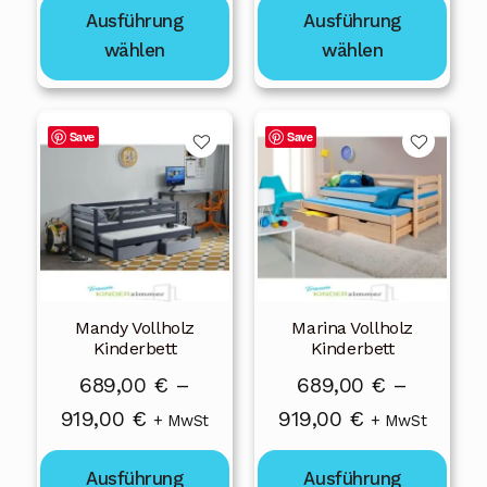
gewählt
gewählt
Ausführung
Ausführung
bis
bis
werden
werden
wählen
wählen
1
919,00 €
079,00 €
Dieses
Dieses
Save
Save
Produkt
Produkt
weist
weist
mehrere
mehrere
Varianten
Varianten
auf.
auf.
Die
Die
Mandy Vollholz
Marina Vollholz
Optionen
Optionen
Kinderbett
Kinderbett
können
können
689,00
€
–
689,00
€
–
auf
auf
Preisspanne:
Preisspanne:
919,00
€
919,00
€
der
der
+ MwSt
+ MwSt
Produktseite
Produktseite
689,00 €
689,00 €
gewählt
gewählt
Ausführung
Ausführung
bis
bis