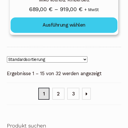
Preisspanne:
689,00
€
–
919,00
€
+ MwSt
689,00 €
Ausführung wählen
bis
919,00 €
Ergebnisse 1 – 15 von 32 werden angezeigt
1
2
3
Produkt suchen