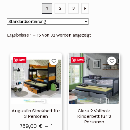
Blog
1
2
3
Über uns
Kontakt
Ergebnisse 1 – 15 von 32 werden angezeigt
Mein Konto
Dieses
Dieses
Unterme
Rechtliche Hinweise
Save
Save
Produkt
Produkt
öffnen
weist
weist
mehrere
mehrere
Varianten
Varianten
auf.
auf.
Die
Die
Augustin Stockbett für
Clara 2 Vollholz
Optionen
Optionen
3 Personen
Kinderbett für 2
können
können
Personen
789,00
€
–
1
auf
auf