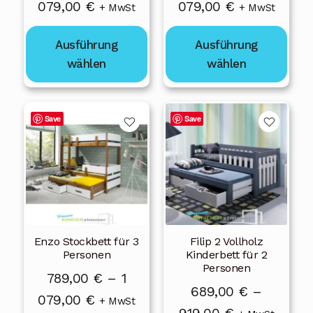
Preisspanne:
Preisspanne
079,00
€
079,00
€
der
der
+ MwSt
+ MwSt
Produktseite
Produktseite
789,00 €
789,00 €
gewählt
gewählt
Ausführung
Ausführung
bis
bis
werden
werden
wählen
wählen
1
1
079,00 €
079,00 €
Dieses
Dieses
Save
Save
Produkt
Produkt
weist
weist
mehrere
mehrere
Varianten
Varianten
auf.
auf.
Die
Die
Enzo Stockbett für 3
Filip 2 Vollholz
Optionen
Optionen
Personen
Kinderbett für 2
können
können
Personen
789,00
€
–
1
auf
auf
689,00
€
–
Preisspanne:
079,00
€
der
der
+ MwSt
Preisspanne: