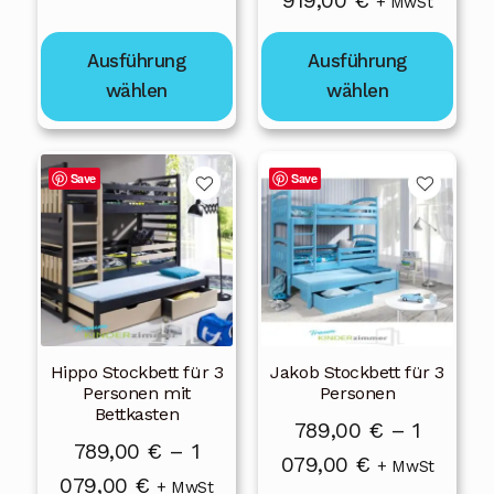
919,00
€
+ MwSt
Produktseite
Produktseite
789,00 €
689,00 €
gewählt
gewählt
bis
Ausführung
Ausführung
bis
werden
werden
1
wählen
wählen
919,00 €
079,00 €
Dieses
Dieses
Save
Save
Produkt
Produkt
weist
weist
mehrere
mehrere
Varianten
Varianten
auf.
auf.
Die
Die
Hippo Stockbett für 3
Jakob Stockbett für 3
Optionen
Optionen
Personen mit
Personen
können
können
Bettkasten
789,00
€
–
1
auf
auf
789,00
€
–
1
Preisspanne
079,00
€
der
der
+ MwSt
Preisspanne:
079,00
€
+ MwSt