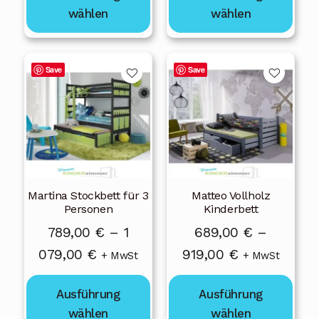
werden
werden
wählen
wählen
919,00 €
919,00 €
Dieses
Dieses
Save
Save
Produkt
Produkt
weist
weist
mehrere
mehrere
Varianten
Varianten
auf.
auf.
Die
Die
Martina Stockbett für 3
Matteo Vollholz
Optionen
Optionen
Personen
Kinderbett
können
können
789,00
€
–
1
689,00
€
–
auf
auf
Preisspanne:
Preisspanne:
079,00
€
919,00
€
der
der
+ MwSt
+ MwSt
Produktseite
Produktseite
789,00 €
689,00 €
gewählt
gewählt
Ausführung
Ausführung
bis
bis
werden
werden
wählen
wählen