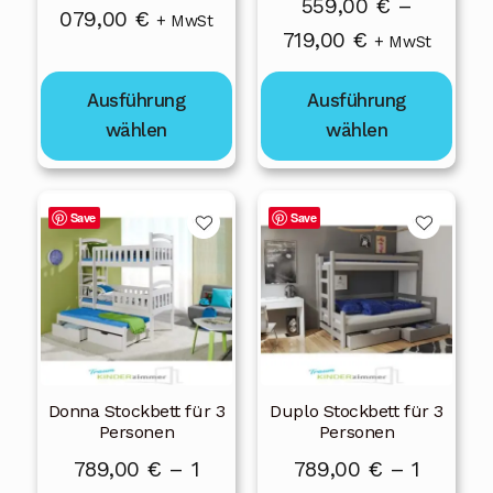
559,00
€
–
Preisspanne:
079,00
€
der
der
+ MwSt
Preisspanne:
719,00
€
+ MwSt
Produktseite
Produktseite
789,00 €
559,00 €
gewählt
gewählt
bis
Ausführung
Ausführung
bis
werden
werden
1
wählen
wählen
719,00 €
079,00 €
Dieses
Dieses
Save
Save
Produkt
Produkt
weist
weist
mehrere
mehrere
Varianten
Varianten
auf.
auf.
Die
Die
Donna Stockbett für 3
Duplo Stockbett für 3
Optionen
Optionen
Personen
Personen
können
können
789,00
€
–
1
789,00
€
–
1
auf
auf