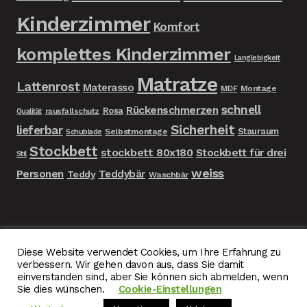
Kinderzimmer
Komfort
komplettes Kinderzimmer
Langlebigkeit
Matratze
Lattenrost
Materasso
MDF
Montage
schnell
Rückenschmerzen
Rosa
rausfallschutz
Qualität
Sicherheit
lieferbar
Stauraum
Selbstmontage
Schublade
Stockbett
stockbett 80x180
Stockbett für drei
Stil
weiss
Personen
Teddybär
Teddy
Waschbär
Diese Website verwendet Cookies, um Ihre Erfahrung zu
© Gulya Péter | Herdwebsites | Traumkinderzimmer
verbessern. Wir gehen davon aus, dass Sie damit
einverstanden sind, aber Sie können sich abmelden, wenn
2026
Sie dies wünschen.
Cookie-Einstellungen
Seite mit den allgemeinen