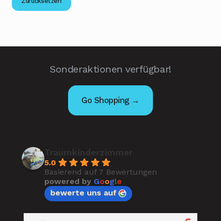
Zurücksetzen
Sonderaktionen verfügbar!
Go Shopping →
Traumkinderzimmer
5.0
Basierend auf 7 Bewertungen
powered by
G
o
o
g
l
e
bewerte uns auf