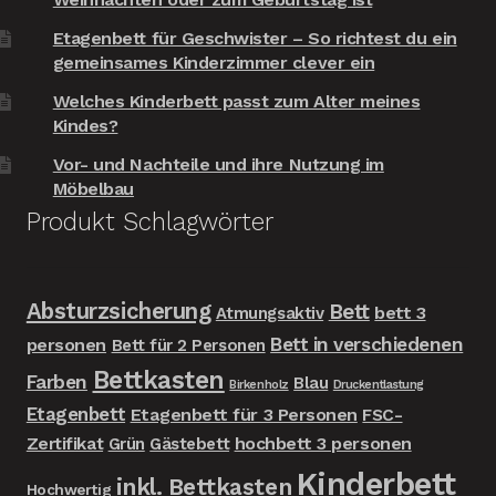
Etagenbett für Geschwister – So richtest du ein
gemeinsames Kinderzimmer clever ein
Welches Kinderbett passt zum Alter meines
Kindes?
Vor- und Nachteile und ihre Nutzung im
Möbelbau
Produkt Schlagwörter
Absturzsicherung
Bett
bett 3
Atmungsaktiv
Bett in verschiedenen
personen
Bett für 2 Personen
Bettkasten
Farben
Blau
Birkenholz
Druckentlastung
Etagenbett
Etagenbett für 3 Personen
FSC-
Zertifikat
hochbett 3 personen
Grün
Gästebett
Kinderbett
inkl. Bettkasten
Hochwertig