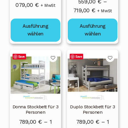
559,00
€
–
Preisspanne:
079,00
€
der
der
+ MwSt
Preisspanne:
719,00
€
+ MwSt
Produktseite
Produktseite
789,00 €
559,00 €
gewählt
gewählt
bis
Ausführung
Ausführung
bis
werden
werden
1
wählen
wählen
719,00 €
079,00 €
Dieses
Dieses
Save
Save
Produkt
Produkt
weist
weist
mehrere
mehrere
Varianten
Varianten
auf.
auf.
Die
Die
Donna Stockbett für 3
Duplo Stockbett für 3
Optionen
Optionen
Personen
Personen
können
können
789,00
€
–
1
789,00
€
–
1
auf
auf