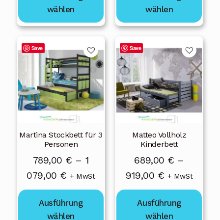
werden
werden
wählen
wählen
919,00 €
919,00 €
Dieses
Dieses
Save
Save
Produkt
Produkt
weist
weist
mehrere
mehrere
Varianten
Varianten
auf.
auf.
Die
Die
Martina Stockbett für 3
Matteo Vollholz
Optionen
Optionen
Personen
Kinderbett
können
können
789,00
€
–
1
689,00
€
–
auf
auf
Preisspanne:
Preisspanne:
079,00
€
919,00
€
der
der
+ MwSt
+ MwSt
Produktseite
Produktseite
789,00 €
689,00 €
gewählt
gewählt
Ausführung
Ausführung
bis
bis
werden
werden
wählen
wählen