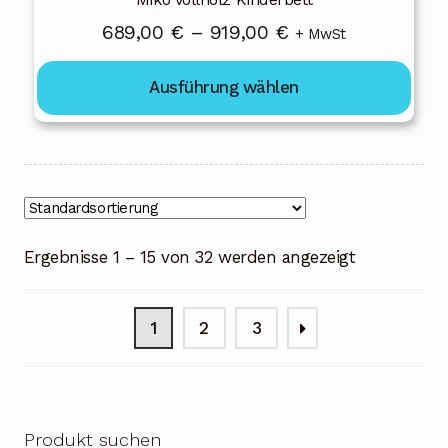
Preisspanne:
689,00
€
–
919,00
€
+ MwSt
689,00 €
Ausführung wählen
bis
919,00 €
Ergebnisse 1 – 15 von 32 werden angezeigt
1
2
3
Produkt suchen