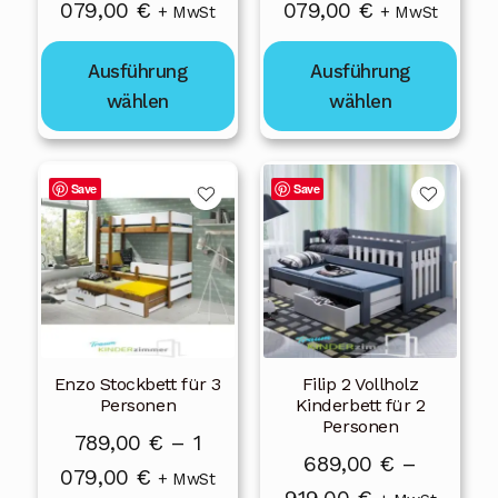
Preisspanne:
Preisspanne
079,00
€
079,00
€
der
der
+ MwSt
+ MwSt
Produktseite
Produktseite
789,00 €
789,00 €
gewählt
gewählt
Ausführung
Ausführung
bis
bis
werden
werden
wählen
wählen
1
1
079,00 €
079,00 €
Dieses
Dieses
Save
Save
Produkt
Produkt
weist
weist
mehrere
mehrere
Varianten
Varianten
auf.
auf.
Die
Die
Enzo Stockbett für 3
Filip 2 Vollholz
Optionen
Optionen
Personen
Kinderbett für 2
können
können
Personen
789,00
€
–
1
auf
auf
689,00
€
–
Preisspanne:
079,00
€
der
der
+ MwSt
Preisspanne: