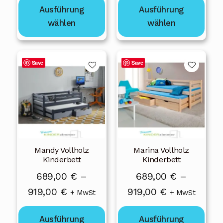
gewählt
gewählt
Ausführung
Ausführung
bis
bis
werden
werden
wählen
wählen
1
919,00 €
079,00 €
Dieses
Dieses
Save
Save
Produkt
Produkt
weist
weist
mehrere
mehrere
Varianten
Varianten
auf.
auf.
Die
Die
Mandy Vollholz
Marina Vollholz
Optionen
Optionen
Kinderbett
Kinderbett
können
können
689,00
€
–
689,00
€
–
auf
auf
Preisspanne:
Preisspanne:
919,00
€
919,00
€
der
der
+ MwSt
+ MwSt
Produktseite
Produktseite
689,00 €
689,00 €
gewählt
gewählt
Ausführung
Ausführung
bis
bis