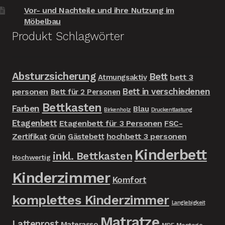
Vor- und Nachteile und ihre Nutzung im
Möbelbau
Produkt Schlagwörter
Absturzsicherung
Bett
bett 3
Atmungsaktiv
Bett in verschiedenen
personen
Bett für 2 Personen
Bettkasten
Farben
Blau
Birkenholz
Druckentlastung
Etagenbett
Etagenbett für 3 Personen
FSC-
Zertifikat
hochbett 3 personen
Grün
Gästebett
Kinderbett
inkl. Bettkasten
Hochwertig
Kinderzimmer
Komfort
komplettes Kinderzimmer
Langlebigkeit
Matratze
Lattenrost
Materasso