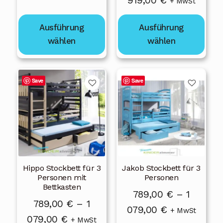
919,00
€
+ MwSt
Produktseite
Produktseite
789,00 €
689,00 €
gewählt
gewählt
bis
Ausführung
Ausführung
bis
werden
werden
1
wählen
wählen
919,00 €
079,00 €
Dieses
Dieses
Save
Save
Produkt
Produkt
weist
weist
mehrere
mehrere
Varianten
Varianten
auf.
auf.
Die
Die
Hippo Stockbett für 3
Jakob Stockbett für 3
Optionen
Optionen
Personen mit
Personen
können
können
Bettkasten
789,00
€
–
1
auf
auf
789,00
€
–
1
Preisspanne
079,00
€
der
der
+ MwSt
Preisspanne:
079,00
€
+ MwSt