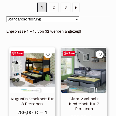
Blog
1
2
3
Über uns
Kontakt
Ergebnisse 1 – 15 von 32 werden angezeigt
Mein Konto
Dieses
Dieses
Unterme
Rechtliche Hinweise
Save
Save
Produkt
Produkt
öffnen
weist
weist
mehrere
mehrere
Varianten
Varianten
auf.
auf.
Die
Die
Augustin Stockbett für
Clara 2 Vollholz
Optionen
Optionen
3 Personen
Kinderbett für 2
können
können
Personen
789,00
€
–
1
auf
auf