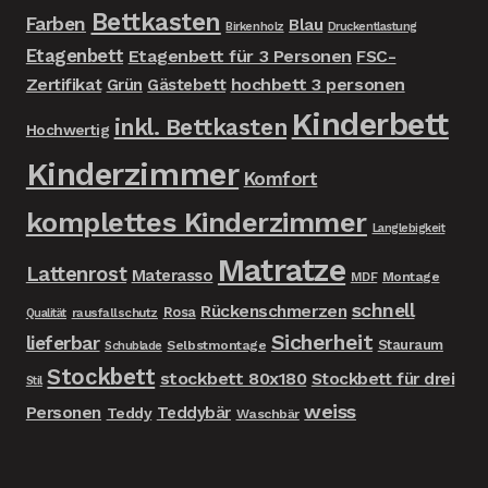
Bettkasten
Farben
Blau
Birkenholz
Druckentlastung
Etagenbett
Etagenbett für 3 Personen
FSC-
Zertifikat
hochbett 3 personen
Grün
Gästebett
Kinderbett
inkl. Bettkasten
Hochwertig
Kinderzimmer
Komfort
komplettes Kinderzimmer
Langlebigkeit
Matratze
Lattenrost
Materasso
MDF
Montage
schnell
Rückenschmerzen
Rosa
rausfallschutz
Qualität
Sicherheit
lieferbar
Stauraum
Selbstmontage
Schublade
Stockbett
stockbett 80x180
Stockbett für drei
Stil
weiss
Personen
Teddybär
Teddy
Waschbär