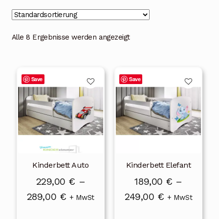
Blog
Über uns
Alle 8 Ergebnisse werden angezeigt
Kontakt
Dieses
Dieses
Mein Konto
Save
Save
Produkt
Produkt
weist
weist
Unterme
Rechtliche Hinweise
öffnen
mehrere
mehrere
Varianten
Varianten
auf.
auf.
Die
Die
Kinderbett Auto
Kinderbett Elefant
Optionen
Optionen
können
können
229,00
€
–
189,00
€
–
auf
auf
Preisspanne:
Preisspanne:
289,00
€
249,00
€
+ MwSt
+ MwSt
der
der
229,00 €
189,00 €