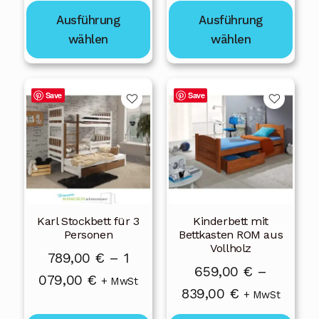
789,00 €
gewählt
gewählt
bis
Ausführung
Ausführung
bis
werden
werden
1
wählen
wählen
1
079,00 €
079,00 €
Dieses
Dieses
Save
Save
Produkt
Produkt
weist
weist
mehrere
mehrere
Varianten
Varianten
auf.
auf.
Die
Die
Karl Stockbett für 3
Kinderbett mit
Optionen
Optionen
Personen
Bettkasten ROM aus
können
können
Vollholz
789,00
€
–
1
auf
auf
659,00
€
–
Preisspanne:
079,00
€
der
der
+ MwSt
Preisspanne:
839,00
€
+ MwSt
Produktseite
Produktseite
789,00 €
659,00 €