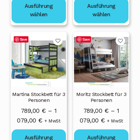
gewählt
gewählt
bis
Ausführung
Ausführung
bis
werden
werden
1
wählen
wählen
839,00 €
079,00 €
Dieses
Dieses
Save
Save
Produkt
Produkt
weist
weist
mehrere
mehrere
Varianten
Varianten
auf.
auf.
Die
Die
Martina Stockbett für 3
Moritz Stockbett für 3
Optionen
Optionen
Personen
Personen
können
können
789,00
€
–
1
789,00
€
–
1
auf
auf
Preisspanne:
Preisspanne
079,00
€
079,00
€
der
der
+ MwSt
+ MwSt
Produktseite
Produktseite
789,00 €
789,00 €
gewählt
gewählt
Ausführung
Ausführung
bis
bis