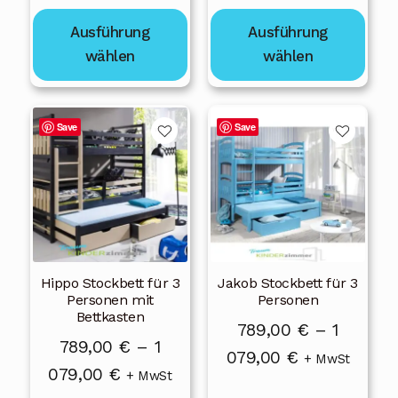
Produktseite
Produktseite
789,00 €
789,00 €
gewählt
gewählt
Ausführung
Ausführung
bis
bis
werden
werden
wählen
wählen
1
1
079,00 €
079,00 €
Dieses
Dieses
Save
Save
Produkt
Produkt
weist
weist
mehrere
mehrere
Varianten
Varianten
auf.
auf.
Die
Die
Hippo Stockbett für 3
Jakob Stockbett für 3
Optionen
Optionen
Personen mit
Personen
können
können
Bettkasten
789,00
€
–
1
auf
auf
789,00
€
–
1
Preisspanne
079,00
€
der
der
+ MwSt
Preisspanne:
079,00
€
+ MwSt
Produktseite
Produktseite
789,00 €