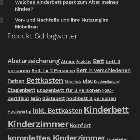
Welches Kinderbett passt zum Alter meines
Kindes?
Vor- und Nachteile und ihre Nutzung im
Möbelbau
Produkt Schlagwörter
Absturzsicherung
Bett
bett 3
Atmungsaktiv
Bett in verschiedenen
personen
Bett für 2 Personen
Bettkasten
Farben
Blau
Birkenholz
Druckentlastung
Etagenbett
Etagenbett für 3 Personen
FSC-
Zertifikat
hochbett 3 personen
Grün
Gästebett
Kinderbett
inkl. Bettkasten
Hochwertig
Kinderzimmer
Komfort
komplettes Kinderzimmer
Langlebigkeit