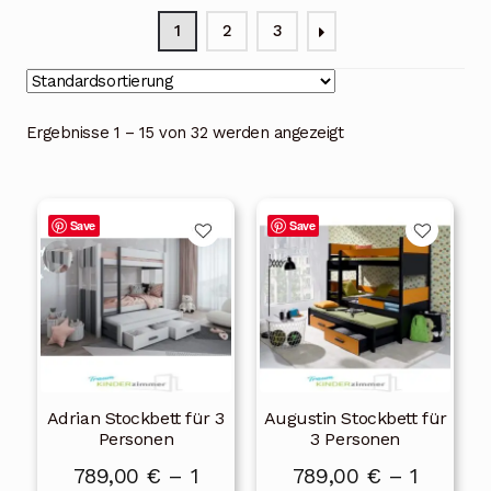
Blog
1
2
3
Über uns
Kontakt
Ergebnisse 1 – 15 von 32 werden angezeigt
Mein Konto
Dieses
Dieses
Unterme
Rechtliche Hinweise
Save
Save
Produkt
Produkt
öffnen
weist
weist
mehrere
mehrere
Varianten
Varianten
auf.
auf.
Die
Die
Adrian Stockbett für 3
Augustin Stockbett für
Optionen
Optionen
Personen
3 Personen
können
können
789,00
€
–
1
789,00
€
–
1
auf
auf