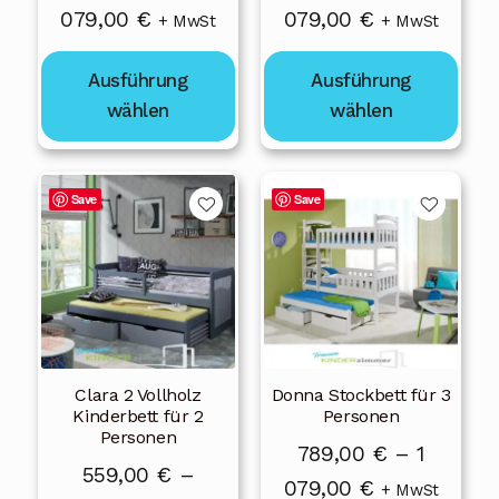
Preisspanne:
Preisspanne
079,00
€
079,00
€
der
der
+ MwSt
+ MwSt
Produktseite
Produktseite
789,00 €
789,00 €
gewählt
gewählt
Ausführung
Ausführung
bis
bis
werden
werden
wählen
wählen
1
1
079,00 €
079,00 €
Dieses
Dieses
Save
Save
Produkt
Produkt
weist
weist
mehrere
mehrere
Varianten
Varianten
auf.
auf.
Die
Die
Clara 2 Vollholz
Donna Stockbett für 3
Optionen
Optionen
Kinderbett für 2
Personen
können
können
Personen
789,00
€
–
1
auf
auf
559,00
€
–
Preisspanne
079,00
€
der
der
+ MwSt