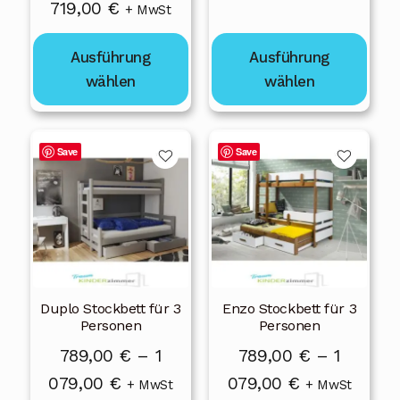
Preisspanne:
719,00
€
+ MwSt
Produktseite
Produktseite
789,00 €
559,00 €
gewählt
gewählt
bis
Ausführung
Ausführung
bis
werden
werden
1
wählen
wählen
719,00 €
079,00 €
Dieses
Dieses
Save
Save
Produkt
Produkt
weist
weist
mehrere
mehrere
Varianten
Varianten
auf.
auf.
Die
Die
Duplo Stockbett für 3
Enzo Stockbett für 3
Optionen
Optionen
Personen
Personen
können
können
789,00
€
–
1
789,00
€
–
1
auf
auf
Preisspanne:
Preisspanne
079,00
€
079,00
€
der
der
+ MwSt
+ MwSt