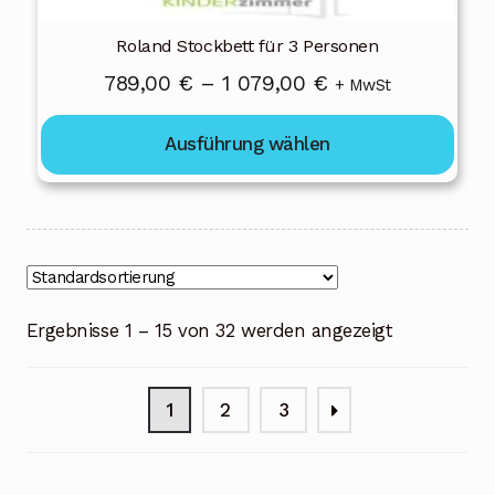
werden
Roland Stockbett für 3 Personen
Preisspanne:
789,00
€
–
1 079,00
€
+ MwSt
789,00 €
Ausführung wählen
bis
1
079,00 €
Ergebnisse 1 – 15 von 32 werden angezeigt
1
2
3