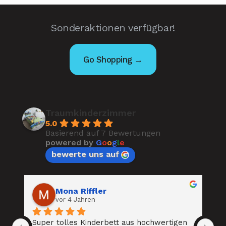
Sonderaktionen verfügbar!
Go Shopping →
Traumkinderzimmer
5.0
Basierend auf 7 Bewertungen
powered by
G
o
o
g
l
e
bewerte uns auf
Mona Riffler
vor 4 Jahren
 
Super tolles Kinderbett aus hochwertigen 
To