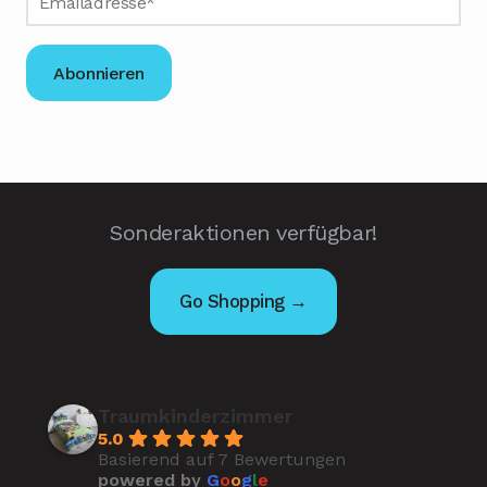
Sonderaktionen verfügbar!
Go Shopping →
Traumkinderzimmer
5.0
Basierend auf 7 Bewertungen
powered by
G
o
o
g
l
e