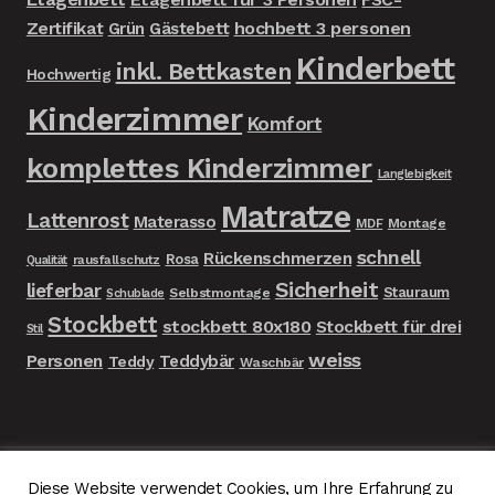
Zertifikat
hochbett 3 personen
Grün
Gästebett
Kinderbett
inkl. Bettkasten
Hochwertig
Kinderzimmer
Komfort
komplettes Kinderzimmer
Langlebigkeit
Matratze
Lattenrost
Materasso
MDF
Montage
schnell
Rückenschmerzen
Rosa
rausfallschutz
Qualität
Sicherheit
lieferbar
Stauraum
Selbstmontage
Schublade
Stockbett
stockbett 80x180
Stockbett für drei
Stil
weiss
Personen
Teddybär
Teddy
Waschbär
Diese Website verwendet Cookies, um Ihre Erfahrung zu