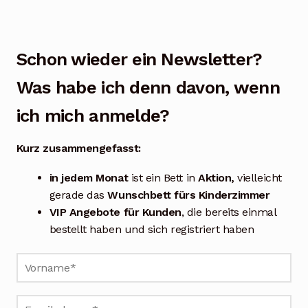
Blog
Über uns
Schon wieder ein Newsletter?
Kontakt
Was habe ich denn davon, wenn
Mein Konto
ich mich anmelde?
Unterme
Rechtliche Hinweise
Kurz zusammengefasst:
öffnen
in jedem Monat
ist
ein Bett
in
Aktion,
vielleicht
gerade das
Wunschbett fürs Kinderzimmer
VIP Angebote für Kunden
, die bereits einmal
bestellt haben und sich registriert haben