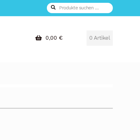
Suchen
Suchen
nach:
0,00
€
0 Artikel