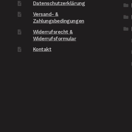
Datenschutzerklärung
un
Versand- &
wü
Zahlungsbedingungen
au
Fr
Widerrufsrecht &
Widerrufsformular
Kontakt