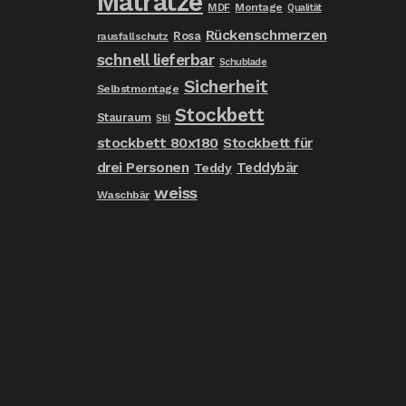
Matratze
MDF
Montage
Qualität
Rückenschmerzen
Rosa
rausfallschutz
schnell lieferbar
Schublade
Sicherheit
Selbstmontage
Stockbett
Stauraum
Stil
stockbett 80x180
Stockbett für
drei Personen
Teddybär
Teddy
weiss
Waschbär