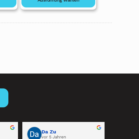
is
bis
37,00 €
636,00 €
→
Da Zu
vor 5 Jahren