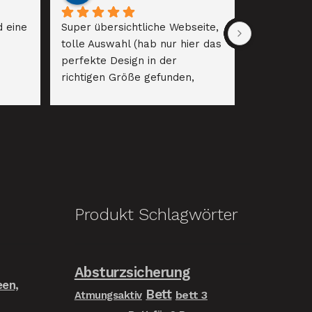
 eine 
Super übersichtliche Webseite, 
tolle Auswahl (hab nur hier das 
perfekte Design in der 
richtigen Größe gefunden, 
selbst die Online-Riesen haben 
hier versagt! :)). Prompte 
Lieferung, alles perfekt. Gerne 
wieder!
Produkt Schlagwörter
Absturzsicherung
een,
Bett
bett 3
Atmungsaktiv