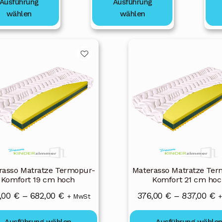
Ausführung
Ausführung
1
wählen
wählen
211,00 €
s
Dieses
kt
Produkt
weist
ere
mehrere
nten
Varianten
auf.
Die
nen
Optionen
en
können
auf
der
rasso Matratze Termopur-
Materasso Matratze Ter
ktseite
Produktseite
Komfort 19 cm hoch
Komfort 21 cm hoc
lt
gewählt
Preisspanne:
P
,00
€
–
682,00
€
376,00
€
–
837,00
€
+ MwSt
+
en
werden
308,00 €
3
Ausführung wählen
Ausführung wähle