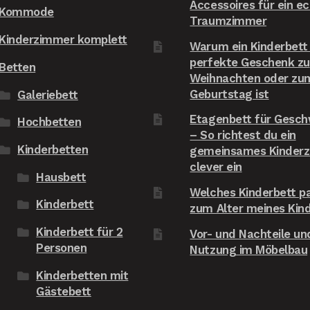
Accessoires für ein e
Kommode
s zu organisieren.FAZIT: Wir 
Traumzimmer
rden sowohl das Bett als 
Kinderzimmer komplett
Warum ein Kinderbett
ch den Shop unseren 
perfekte Geschenk zu
eunden weiterempfehlen!
Betten
Weihnachten oder zu
Geburtstag ist
Galeriebett
Etagenbett für Gesch
Hochbetten
– So richtest du ein
Kinderbetten
gemeinsames Kinder
clever ein
Hausbett
Welches Kinderbett p
Kinderbett
zum Alter meines Kin
Kinderbett für 2
Vor- und Nachteile und
Personen
Nutzung im Möbelbau
Kinderbetten mit
Gästebett