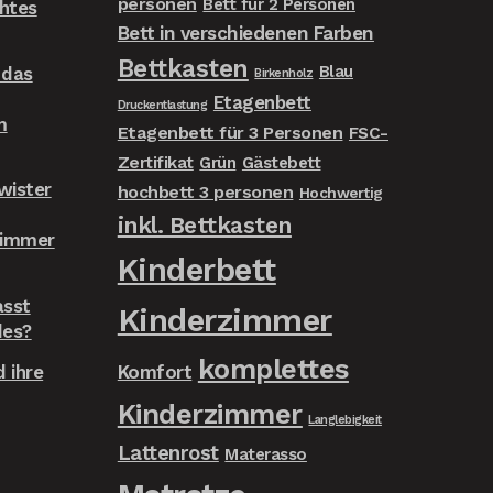
personen
Bett für 2 Personen
chtes
Bett in verschiedenen Farben
Bettkasten
Blau
 das
Birkenholz
Etagenbett
Druckentlastung
m
Etagenbett für 3 Personen
FSC-
Zertifikat
Grün
Gästebett
wister
hochbett 3 personen
Hochwertig
inkl. Bettkasten
zimmer
Kinderbett
asst
Kinderzimmer
des?
komplettes
 ihre
Komfort
Kinderzimmer
Langlebigkeit
Lattenrost
Materasso