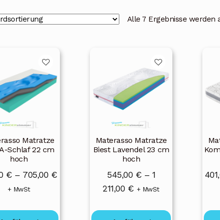
Alle 7 Ergebnisse werden 
s
Dieses
Dies
kt
Produkt
Prod
weist
weis
ere
mehrere
meh
nten
Varianten
Vari
auf.
auf.
Die
Die
nen
Optionen
Opti
rasso Matratze
Materasso Matratze
Mat
en
können
kön
-Schlaf 22 cm
Biest Lavendel 23 cm
Komf
hoch
hoch
auf
auf
der
der
Preisspanne:
00
€
–
705,00
€
545,00
€
–
1
401
ktseite
Produktseite
Prod
317,00 €
Preisspanne:
211,00
€
+ MwSt
+ MwSt
lt
gewählt
gewä
bis
545,00 €
en
werden
wer
705,00 €
bis