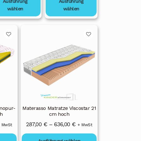
725,00 €
Ausführung
Ausführung
wählen
wählen
Dieses
Produkt
weist
mehrere
Varianten
auf.
Die
Optionen
können
auf
der
mopur-
Materasso Matratze Viscostar 21
Produktseite
h
cm hoch
gewählt
reisspanne:
Preisspanne:
287,00
€
–
636,00
€
 MwSt
+ MwSt
werden
76,00 €
287,00 €
n
Ausführung wählen