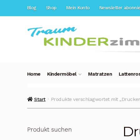
Zur
Zum
Blog
Shop
Mein Konto
Newsletter abonni
Navigation
Inhalt
springen
springen
Home
Kindermöbel
Matratzen
Lattenro
Start
Produkte verschlagwortet mit „Drucke
Dr
Produkt suchen