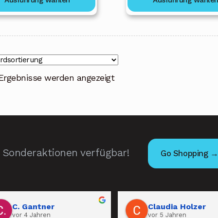
bis
b
682,00 €
8
 Ergebnisse werden angezeigt
Sonderaktionen verfügbar!
Go Shopping 
C. Gantner
Claudia Holzer
vor 4 Jahren
vor 5 Jahren