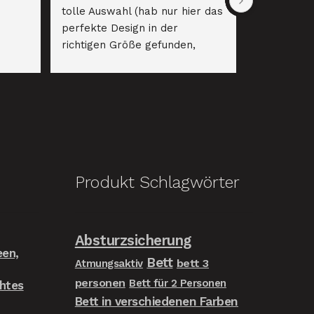
tolle Auswahl (hab nur hier das 
perfekte Design in der 
richtigen Größe gefunden, 
selbst die Online-Riesen haben 
hier versagt! :)). Prompte 
Lieferung, alles perfekt. Gerne 
wieder!
Produkt Schlagwörter
Absturzsicherung
een,
Bett
bett 3
Atmungsaktiv
personen
Bett für 2 Personen
chtes
Bett in verschiedenen Farben