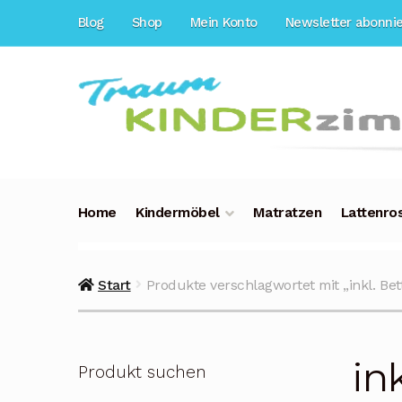
Zur
Zum
Blog
Shop
Mein Konto
Newsletter abonni
Navigation
Inhalt
springen
springen
Home
Kindermöbel
Matratzen
Lattenro
Start
Produkte verschlagwortet mit „inkl. Bet
in
Produkt suchen