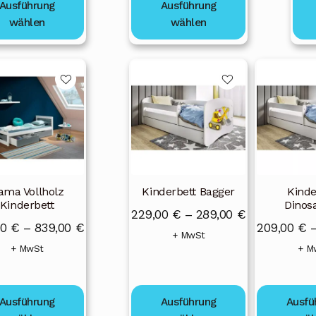
Ausführung
Ausführung
wählen
wählen
s
Dieses
Dieses
kt
Produkt
Produkt
weist
weist
ere
mehrere
mehrere
nten
Varianten
Varianten
auf.
auf.
Die
Die
nen
Optionen
Optionen
ama Vollholz
Kinderbett Bagger
Kinde
en
können
können
Kinderbett
Dinos
Preisspanne
229,00
€
–
289,00
€
auf
auf
Preisspanne:
00
€
–
839,00
€
209,00
€
229,00 €
+ MwSt
der
der
659,00 €
+ MwSt
+ M
bis
ktseite
Produktseite
Produktseit
bis
lt
gewählt
gewählt
289,00 €
839,00 €
en
werden
werden
Ausführung
Ausführung
Ausfü