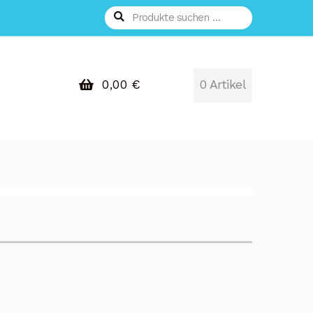
Suchen
Suchen
nach:
0,00
€
0 Artikel