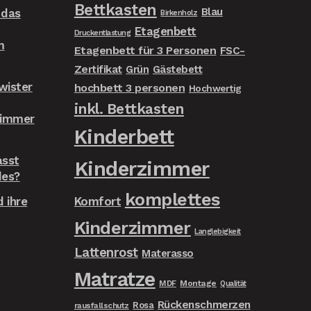
Bettkasten
Blau
 das
Birkenholz
Etagenbett
Druckentlastung
m
Etagenbett für 3 Personen
FSC-
Zertifikat
Grün
Gästebett
wister
hochbett 3 personen
Hochwertig
inkl. Bettkasten
zimmer
Kinderbett
asst
Kinderzimmer
des?
komplettes
 ihre
Komfort
Kinderzimmer
Langlebigkeit
Lattenrost
Materasso
Matratze
MDF
Montage
Qualität
Rückenschmerzen
Rosa
rausfallschutz