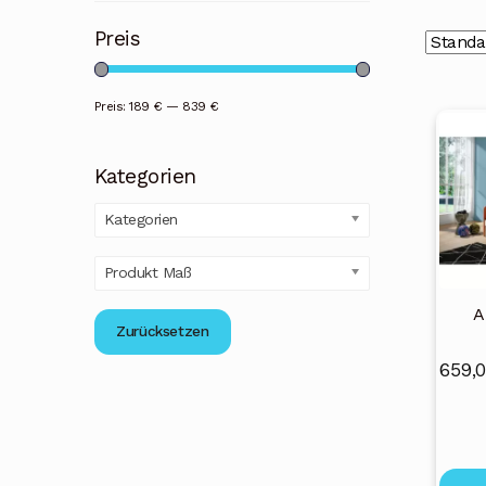
Preis
Preis:
189 €
—
839 €
Diese
Produ
Kategorien
weist
mehr
Kategorien
Varia
auf.
Produkt Maß
Die
Optio
A
Zurücksetzen
könn
auf
659,
der
Produ
gewäh
werd