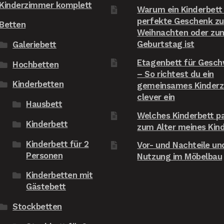
Kinderzimmer komplett
Warum ein Kinderbett
ch den Shop unseren 
perfekte Geschenk zu
eunden weiterempfehlen!
Betten
Weihnachten oder zu
Geburtstag ist
Galeriebett
Etagenbett für Gesch
Hochbetten
– So richtest du ein
Kinderbetten
gemeinsames Kinder
clever ein
Hausbett
Welches Kinderbett p
Kinderbett
zum Alter meines Kin
Kinderbett für 2
Vor- und Nachteile und
Personen
Nutzung im Möbelbau
Kinderbetten mit
Gästebett
Stockbetten