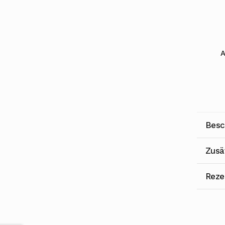
A
Besc
Zusä
Reze