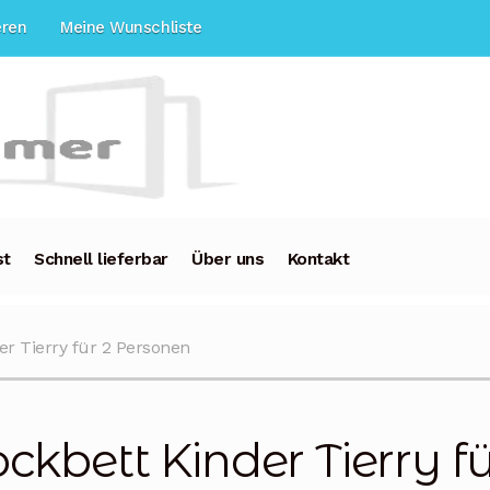
eren
Meine Wunschliste
st
Schnell lieferbar
Über uns
Kontakt
er Tierry für 2 Personen
ockbett Kinder Tierry f