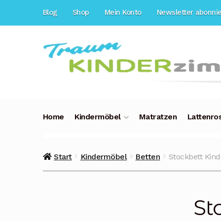
Zur
Zum
Blog
Shop
Mein Konto
Newsletter abonni
Navigation
Inhalt
springen
springen
Home
Kindermöbel
Matratzen
Lattenro
Start
Kindermöbel
Betten
Stockbett Kind
St