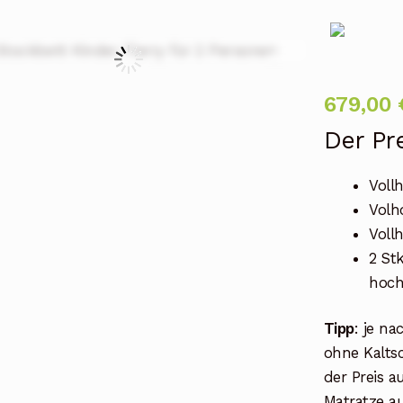
Zoom
679,00
Der Pre
Voll
Volh
Voll
2 St
hoc
Tipp
: je n
ohne Kalts
der Preis 
Matratze 