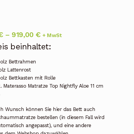
Preisspanne:
€
–
919,00
€
+ MwSt
679,00 €
is beinhaltet:
bis
holz Bettrahmen
919,00 €
olz Lattenrost
holz Bettkasten mit Rolle
k. Materasso Matratze Top Nightfly Aloe 11 cm
h
ach Wunsch können Sie hier das Bett auch
chaummatratze bestellen (in diesem Fall wird
automatisch angepasst), und eine andere
aus dem Webshop dazuwählen.