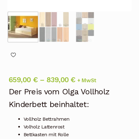
Preisspanne:
659,00
€
–
839,00
€
+ MwSt
659,00 €
Der Preis vom Olga Vollholz
bis
Kinderbett beinhaltet:
839,00 €
Vollholz Bettrahmen
Volholz Lattenrost
Bettkasten mit Rolle