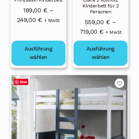
Optionen
Optionen
Kinderbett für 2
können
können
189,00
€
–
Personen
auf
auf
Preisspanne:
249,00
€
+ MwSt
559,00
€
–
der
der
189,00 €
Preisspanne:
719,00
€
+ MwSt
Produktseite
Produktseite
bis
559,00 €
gewählt
gewählt
249,00 €
Ausführung
Ausführung
bis
werden
werden
wählen
wählen
719,00 €
Dieses
Save
Produkt
weist
mehrere
Varianten
auf.
Die
Optionen