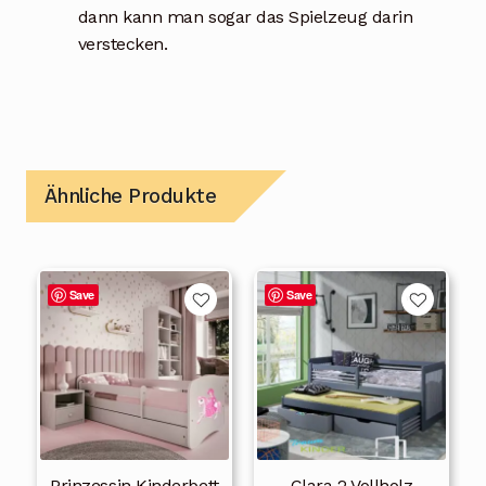
dann kann man sogar das Spielzeug darin
verstecken.
Ähnliche Produkte
Dieses
Dieses
Save
Save
Produkt
Produkt
weist
weist
mehrere
mehrere
Varianten
Varianten
auf.
auf.
Die
Die
Prinzessin Kinderbett
Clara 2 Vollholz