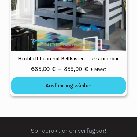
können
auf
der
Produktseite
gewählt
werden
Hochbett Leon mit Bettkasten – umänderbar
Preisspanne:
665,00
€
–
855,00
€
+ MwSt
665,00 €
Ausführung wählen
bis
855,00 €
Sonderaktionen verfügbar!