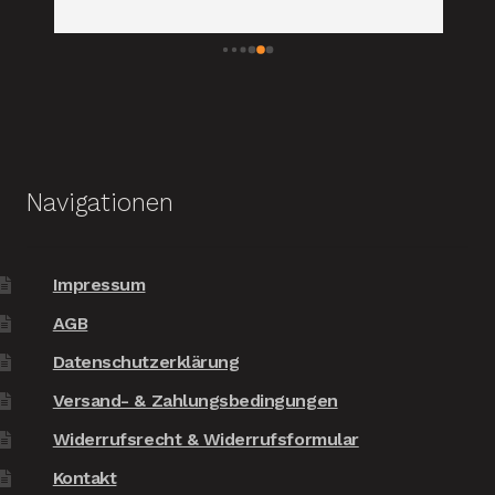
Pr
wi
ch 
le 
 
Navigationen
 
Impressum
AGB
Datenschutzerklärung
Versand- & Zahlungsbedingungen
Widerrufsrecht & Widerrufsformular
Kontakt