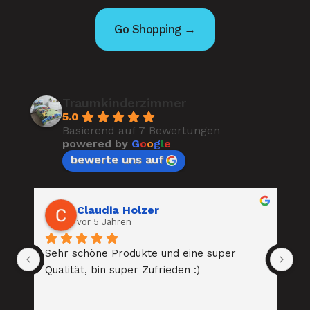
Go Shopping →
Traumkinderzimmer
5.0
Basierend auf 7 Bewertungen
powered by
G
o
o
g
l
e
bewerte uns auf
Claudia Holzer
vor 5 Jahren
t 
Sehr schöne Produkte und eine super 
Su
zu 
Qualität, bin super Zufrieden :)
Au
l 
in
 
On