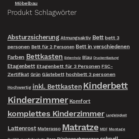
Möbelbau
Produkt Schlagwörter
Absturzsicherung
Bett
bett 3
Atmungsaktiv
Bett in verschiedenen
personen
Bett für 2 Personen
Bettkasten
Farben
Blau
Birkenholz
Druckentlastung
Etagenbett
Etagenbett für 3 Personen
FSC-
Zertifikat
hochbett 3 personen
Grün
Gästebett
Kinderbett
inkl. Bettkasten
Hochwertig
Kinderzimmer
Komfort
komplettes Kinderzimmer
Langlebigkeit
Matratze
Lattenrost
Materasso
MDF
Montage
schnell
Rückenschmerzen