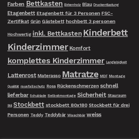
Bettkasten
Farben
Blau
Birkenholz
Druckentlastung
Etagenbett
Etagenbett für 3 Personen
FSC-
Zertifikat
hochbett 3 personen
Grün
Gästebett
Kinderbett
inkl. Bettkasten
Hochwertig
Kinderzimmer
Komfort
komplettes Kinderzimmer
Langlebigkeit
Matratze
Lattenrost
Materasso
MDF
Montage
schnell
Rückenschmerzen
Rosa
rausfallschutz
Qualität
Sicherheit
lieferbar
Stauraum
Selbstmontage
Schublade
Stockbett
stockbett 80x180
Stockbett für drei
Stil
weiss
Personen
Teddybär
Teddy
Waschbär