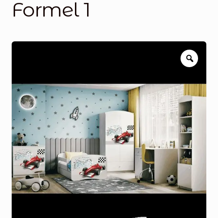
Formel 1
Blog
Über uns
Kontakt
Zoom
Mein Konto
Unterme
Rechtliche Hinweise
öffnen