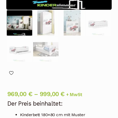
Preisspanne:
969,00
€
–
999,00
€
+ MwSt
969,00 €
Der Preis beinhaltet:
bis
Kinderbett 180×80 cm mit Muster