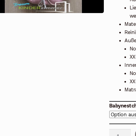
Li
we
Mate
Rein
Auße
No
XX
Inne
No
XX
Matr
Babynestc
Babynest