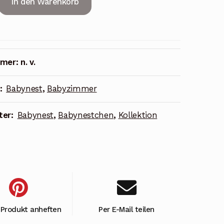
In den Warenkorb
mmer:
n. v.
n:
Babynest
,
Babyzimmer
ter:
Babynest
,
Babynestchen
,
Kollektion
 Produkt anheften
Per E-Mail teilen