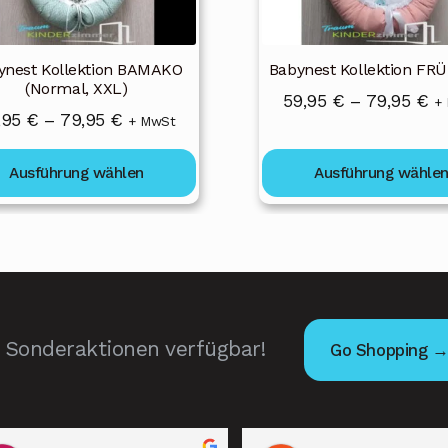
en
können
auf
der
ynest Kollektion BAMAKO
Babynest Kollektion FR
ktseite
Produktseite
(Normal, XXL)
Pr
59,95
€
–
79,95
€
+
lt
gewählt
Preisspanne:
,95
€
–
79,95
€
+ MwSt
59
en
werden
59,95 €
bi
Ausführung wählen
Ausführung wähle
bis
79
79,95 €
Sonderaktionen verfügbar!
Go Shopping 