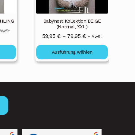
können
auf
der
ÜHLING
Babynest Kollektion BEIGE
Produktseite
(Normal, XXL)
eisspanne:
 MwSt
gewählt
Preisspanne:
59,95
€
–
79,95
€
+ MwSt
,95 €
werden
59,95 €
s
n
Ausführung wählen
bis
,95 €
79,95 €
→