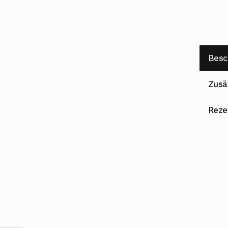
Besc
Zusä
Reze