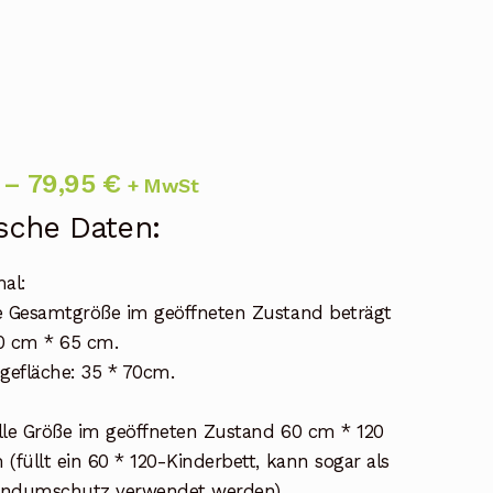
Preisspanne:
–
79,95
€
+ MwSt
59,95 €
sche Daten:
bis
al:
79,95 €
e Gesamtgröße im geöffneten Zustand beträgt
0 cm * 65 cm.
egefläche: 35 * 70cm.
lle Größe im geöffneten Zustand 60 cm * 120
 (füllt ein 60 * 120-Kinderbett, kann sogar als
ndumschutz verwendet werden).