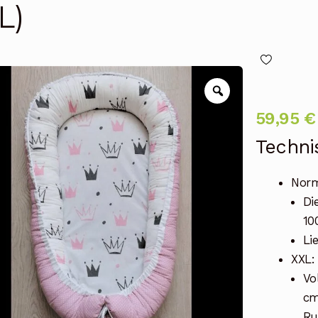
L)
Zoom
59,95
€
Techni
Norm
Di
10
Li
XXL:
Vo
cm
Ru