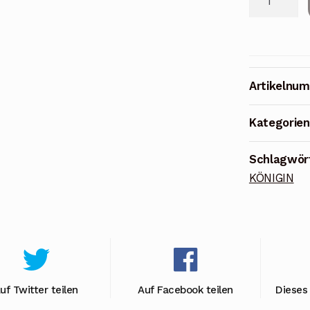
Kollektion
KÖNIGIN
(Normal,
XXL)
Artikelnu
Menge
Kategorie
Schlagwör
KÖNIGIN
uf Twitter teilen
Auf Facebook teilen
Dieses