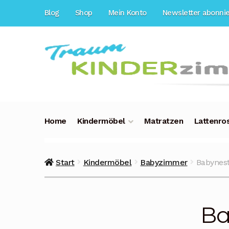
Zur
Zum
Blog
Shop
Mein Konto
Newsletter abonni
Navigation
Inhalt
springen
springen
Home
Kindermöbel
Matratzen
Lattenro
Start
Kindermöbel
Babyzimmer
Babynest
Ba