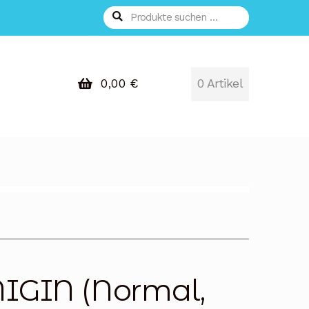
Suchen
Suchen
nach:
0,00
€
0 Artikel
NIGIN (Normal,