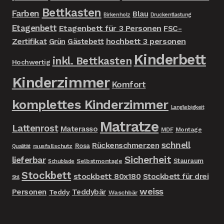
Bettkasten
Farben
Blau
Birkenholz
Druckentlastung
Etagenbett
Etagenbett für 3 Personen
FSC-
Zertifikat
hochbett 3 personen
Grün
Gästebett
Kinderbett
inkl. Bettkasten
Hochwertig
Kinderzimmer
Komfort
komplettes Kinderzimmer
Langlebigkeit
Matratze
Lattenrost
Materasso
MDF
Montage
schnell
Rückenschmerzen
Rosa
rausfallschutz
Qualität
Sicherheit
lieferbar
Stauraum
Selbstmontage
Schublade
Stockbett
stockbett 80x180
Stockbett für drei
Stil
weiss
Personen
Teddybär
Teddy
Waschbär