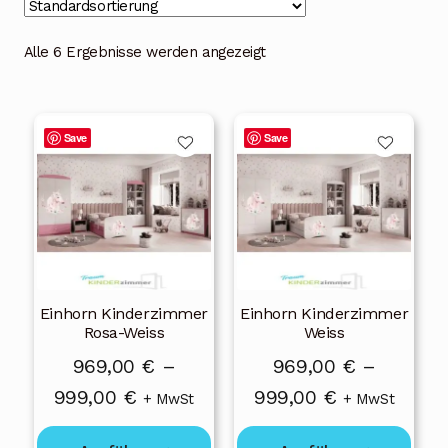
Blog
Alle 6 Ergebnisse werden angezeigt
Über uns
Kontakt
Dieses
Dieses
Save
Save
Produkt
Produkt
Mein Konto
weist
weist
Unterme
Rechtliche Hinweise
mehrere
mehrere
öffnen
Varianten
Varianten
auf.
auf.
Die
Die
Einhorn Kinderzimmer
Einhorn Kinderzimmer
Optionen
Optionen
Rosa-Weiss
Weiss
können
können
969,00
€
–
969,00
€
–
auf
auf
Preisspanne:
Preisspanne
999,00
€
999,00
€
der
der
+ MwSt
+ MwSt
Produktseite
Produktseite
969,00 €
969,00 €