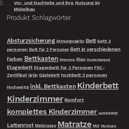
Vor- und Nachteile und ihre Nutzung im
Möbelbau
Produkt Schlagwörter
Absturzsicherung
Bett
bett 3
Atmungsaktiv
Bett in verschiedenen
personen
Bett für 2 Personen
Bettkasten
Farben
Blau
Birkenholz
Druckentlastung
Etagenbett
Etagenbett für 3 Personen
FSC-
Zertifikat
hochbett 3 personen
Grün
Gästebett
Kinderbett
inkl. Bettkasten
Hochwertig
Kinderzimmer
Komfort
komplettes Kinderzimmer
Langlebigkeit
Matratze
Lattenrost
Materasso
MDF
Montage