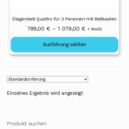
gewählt
werden
Etagenbett Quattro für 3 Personen mit Bettkasten
Preisspanne:
789,00
€
–
1 079,00
€
+ MwSt
789,00 €
Ausführung wählen
bis
1
079,00 €
Einzelnes Ergebnis wird angezeigt
Produkt suchen