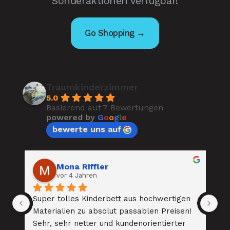
Sonderaktionen verfügbar!
Go Shopping →
Traumkinderzimmer
5.0
Basierend auf 7 Bewertungen
powered by
G
o
o
g
l
e
bewerte uns auf
Mona Riffler
vor 4 Jahren
 
Super tolles Kinderbett aus hochwertigen 
To
 
Materialien zu absolut passablen Preisen! 
Be
. 
Sehr, sehr netter und kundenorientierter 
au