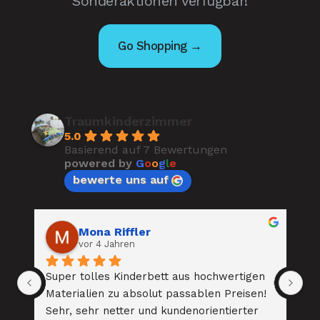
Sonderaktionen verfügbar!
Go Shopping →
Traumkinderzimmer
5.0
Basierend auf 7 Bewertungen
powered by
G
o
o
g
l
e
bewerte uns auf
Mona Riffler
vor 4 Jahren
 
Super tolles Kinderbett aus hochwertigen 
To
 
Materialien zu absolut passablen Preisen! 
Be
. 
Sehr, sehr netter und kundenorientierter 
au