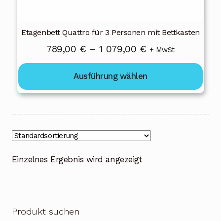
gewählt
werden
Etagenbett Quattro für 3 Personen mit Bettkasten
Preisspanne:
789,00
€
–
1 079,00
€
+ MwSt
789,00 €
Ausführung wählen
bis
1
079,00 €
Einzelnes Ergebnis wird angezeigt
Produkt suchen