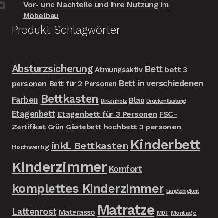
Vor- und Nachteile und ihre Nutzung im
Möbelbau
Produkt Schlagwörter
Absturzsicherung
Bett
bett 3
Atmungsaktiv
Bett in verschiedenen
personen
Bett für 2 Personen
Bettkasten
Farben
Blau
Birkenholz
Druckentlastung
Etagenbett
Etagenbett für 3 Personen
FSC-
Zertifikat
hochbett 3 personen
Grün
Gästebett
Kinderbett
inkl. Bettkasten
Hochwertig
Kinderzimmer
Komfort
komplettes Kinderzimmer
Langlebigkeit
Matratze
Lattenrost
Materasso
MDF
Montage