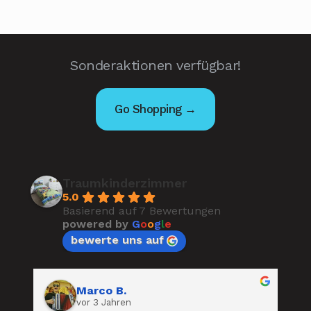
Sonderaktionen verfügbar!
Go Shopping →
Traumkinderzimmer
5.0
Basierend auf 7 Bewertungen
powered by
G
o
o
g
l
e
bewerte uns auf
Marco B.
vor 3 Jahren