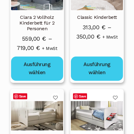
auf.
auf.
Die
Die
Clara 2 Vollholz
Classic Kinderbett
Optionen
Optionen
Kinderbett für 2
können
können
313,00
€
–
Personen
auf
auf
Preisspanne:
350,00
€
+ MwSt
559,00
€
–
der
der
313,00 €
Preisspanne:
719,00
€
+ MwSt
Produktseite
Produktseite
bis
559,00 €
gewählt
gewählt
350,00 €
Ausführung
Ausführung
bis
werden
werden
wählen
wählen
719,00 €
Dieses
Dieses
Save
Save
Produkt
Produkt
weist
weist
mehrere
mehrere
Varianten
Varianten
auf.
auf.