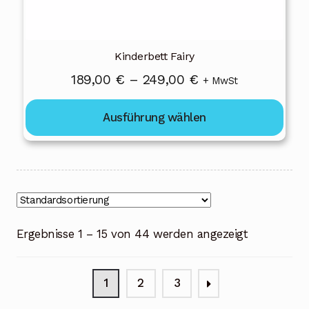
gewählt
werden
Kinderbett Fairy
Preisspanne:
189,00
€
–
249,00
€
+ MwSt
189,00 €
Ausführung wählen
bis
249,00 €
Ergebnisse 1 – 15 von 44 werden angezeigt
1
2
3