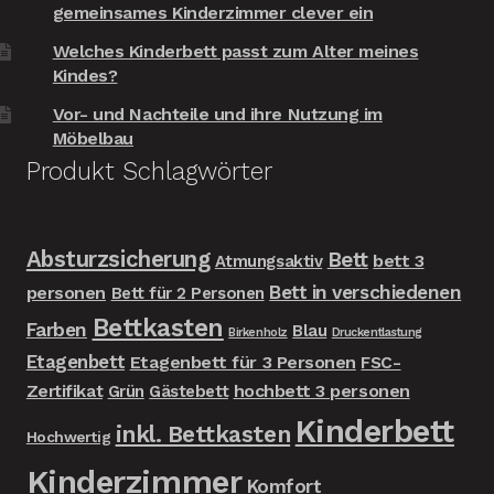
gemeinsames Kinderzimmer clever ein
Welches Kinderbett passt zum Alter meines
Kindes?
Vor- und Nachteile und ihre Nutzung im
Möbelbau
Produkt Schlagwörter
Absturzsicherung
Bett
bett 3
Atmungsaktiv
Bett in verschiedenen
personen
Bett für 2 Personen
Bettkasten
Farben
Blau
Birkenholz
Druckentlastung
Etagenbett
Etagenbett für 3 Personen
FSC-
Zertifikat
hochbett 3 personen
Grün
Gästebett
Kinderbett
inkl. Bettkasten
Hochwertig
Kinderzimmer
Komfort