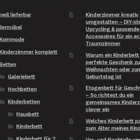
nell lieferbar
Kinderzimmer kreativ
umgestalten – DIY‑Id
dermöbel
Upcycling & passende
Accessoires für ein e
Kommode
Traumzimmer
Kinderzimmer komplett
Warum ein Kinderbett
perfekte Geschenk zu
Betten
Weihnachten oder zu
Geburtstag ist
Galeriebett
Etagenbett für Gesch
Hochbetten
– So richtest du ein
Kinderbetten
gemeinsames Kinder
clever ein
Hausbett
Welches Kinderbett p
Kinderbett
zum Alter meines Kin
Kinderbett für 2
Vor- und Nachteile und