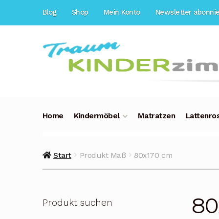
Zur
Zum
Blog
Shop
Mein Konto
Newsletter abonni
Navigation
Inhalt
springen
springen
Home
Kindermöbel
Matratzen
Lattenro
Start
Produkt Maß
80x170 cm
80
Produkt suchen