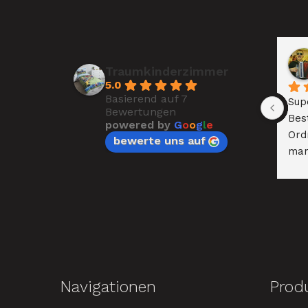
Traumkinderzimmer
5.0
Basierend auf 7
Supe
Bewertungen
Bes
powered by
G
o
o
g
l
e
Ord
bewerte uns auf
man
leic
Auf
Navigationen
Prod