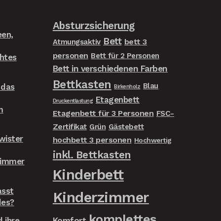
Ausziehbett
hat. Nach k
Absturzsicherung
hat die Hän
een,
Bett
bett 3
zu einem seh
Atmungsaktiv
eine passen
personen
Bett für 2 Personen
chtes
uns zu organ
Bett in verschiedenen Farben
würden sowo
Bettkasten
Blau
 das
Birkenholz
auch den Sh
Etagenbett
Freunden w
Druckentlastung
m
Etagenbett für 3 Personen
FSC-
Zertifikat
Grün
Gästebett
wister
hochbett 3 personen
Hochwertig
inkl. Bettkasten
zimmer
Kinderbett
asst
Kinderzimmer
des?
komplettes
 ihre
Komfort