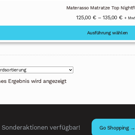
Materasso Matratze Top Nightfl
Prei
125,00
€
–
135,00
€
+ Mw
125,0
Ausführung wählen
bis
135,0
nes Ergebnis wird angezeigt
Sonderaktionen verfügbar!
Go Shopping 