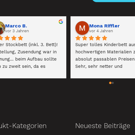
Marco B.
Mona Riffler
vor 3 Jahren
vor 4 Jahren
r Stockbett (inkl. 3. Bett)! 
Super tolles Kinderbett aus
tellung, Zusendung war in 
hochwertigen Materialien z
nung... beim Aufbau sollte 
absolut passablen Preisen!
 zu zweit sein, da es 
Sehr, sehr netter und 
hter ist. WICHTIG: 
kundenorientierter Kontakt 
bauanleitung beachten!
der Chefin. Das Bett für 
unseren zweiten Sohn kom
definitiv wieder von Ihnen, 
wenn die Zeit reif ist!!! Abso
empfehlenswert!
ukt-Kategorien
Neueste Beiträge