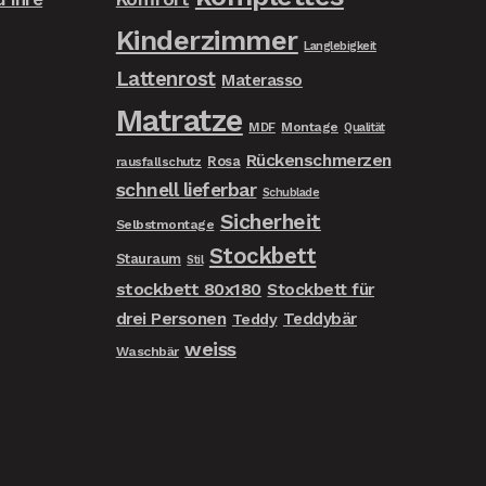
Kinderzimmer
Langlebigkeit
Lattenrost
Materasso
Matratze
MDF
Montage
Qualität
Rückenschmerzen
Rosa
rausfallschutz
schnell lieferbar
Schublade
Sicherheit
Selbstmontage
Stockbett
Stauraum
Stil
stockbett 80x180
Stockbett für
drei Personen
Teddybär
Teddy
weiss
Waschbär