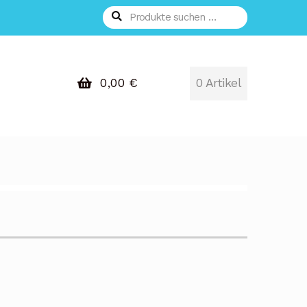
Suchen
Suchen
nach:
0,00
€
0 Artikel