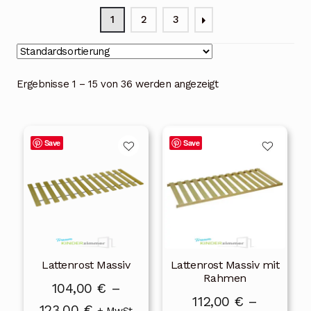
Blog
1
2
3
Über uns
Kontakt
Ergebnisse 1 – 15 von 36 werden angezeigt
Mein Konto
Dieses
Dieses
Unterme
Rechtliche Hinweise
Save
Save
Produkt
Produkt
öffnen
weist
weist
mehrere
mehrere
Varianten
Varianten
auf.
auf.
Die
Die
Lattenrost Massiv
Lattenrost Massiv mit
Optionen
Optionen
Rahmen
können
können
104,00
€
–
112,00
€
–
auf
auf
Preisspanne:
123,00
€