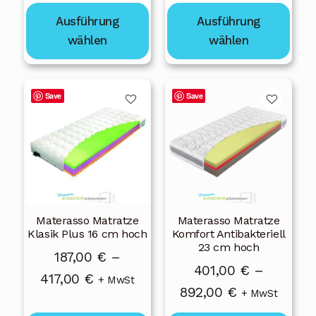
369,00 €
gewählt
gewählt
bis
Ausführung
Ausführung
bis
werden
werden
458,00 €
wählen
wählen
823,00 €
Dieses
Dieses
Save
Save
Produkt
Produkt
weist
weist
mehrere
mehrere
Varianten
Varianten
auf.
auf.
Die
Die
Materasso Matratze
Materasso Matratze
Optionen
Optionen
Klasik Plus 16 cm hoch
Komfort Antibakteriell
können
können
23 cm hoch
187,00
€
–
auf
auf
401,00
€
–
Preisspanne:
417,00
€
der
der
+ MwSt
Preisspanne:
892,00
€
+ MwSt
Produktseite
Produktseite
187,00 €
401,00 €