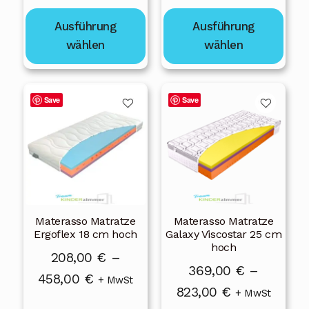
404,00 €
358,00 €
gewählt
gewählt
Ausführung
Ausführung
bis
bis
werden
werden
wählen
wählen
943,00 €
836,00 €
Dieses
Dieses
Save
Save
Produkt
Produkt
weist
weist
mehrere
mehrere
Varianten
Varianten
auf.
auf.
Die
Die
Materasso Matratze
Materasso Matratze
Optionen
Optionen
Ergoflex 18 cm hoch
Galaxy Viscostar 25 cm
können
können
hoch
208,00
€
–
auf
auf
369,00
€
–
Preisspanne:
458,00
€
der
der
+ MwSt
Preisspanne:
823,00
€
+ MwSt
Produktseite
Produktseite
208,00 €