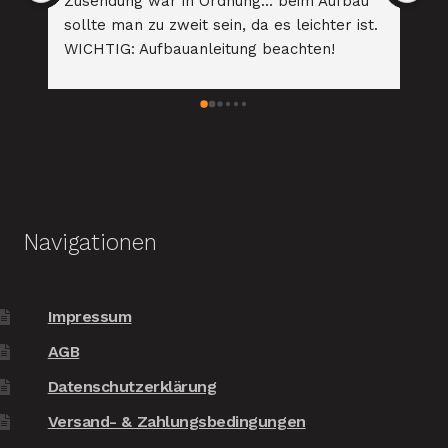
eim Aufbau 
Materialien zu absolut passablen Preisen!
leichter ist. 
Sehr, sehr netter und kundenorientierter 
chten!
Kontakt mit der Chefin. Das Bett für 
unseren zweiten Sohn kommt definitiv 
wieder von Ihnen, wenn die Zeit reif ist!!! 
Absolut empfehlenswert!
Navigationen
Impressum
AGB
Datenschutzerklärung
Versand- & Zahlungsbedingungen