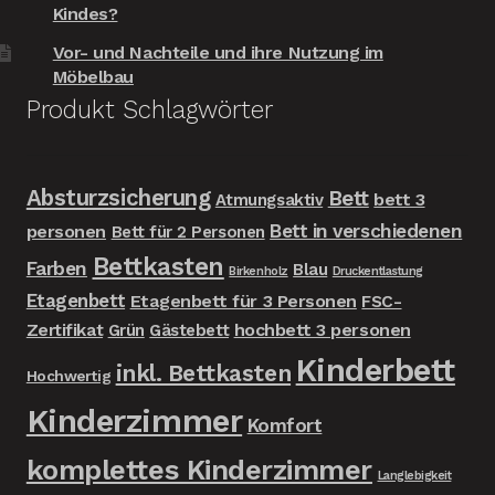
Kindes?
Vor- und Nachteile und ihre Nutzung im
Möbelbau
Produkt Schlagwörter
Absturzsicherung
Bett
bett 3
Atmungsaktiv
Bett in verschiedenen
personen
Bett für 2 Personen
Bettkasten
Farben
Blau
Birkenholz
Druckentlastung
Etagenbett
Etagenbett für 3 Personen
FSC-
Zertifikat
hochbett 3 personen
Grün
Gästebett
Kinderbett
inkl. Bettkasten
Hochwertig
Kinderzimmer
Komfort
komplettes Kinderzimmer
Langlebigkeit