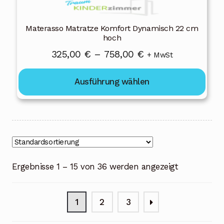
werden
Materasso Matratze Komfort Dynamisch 22 cm
hoch
Preisspanne:
325,00
€
–
758,00
€
+ MwSt
325,00 €
Ausführung wählen
bis
758,00 €
Ergebnisse 1 – 15 von 36 werden angezeigt
1
2
3