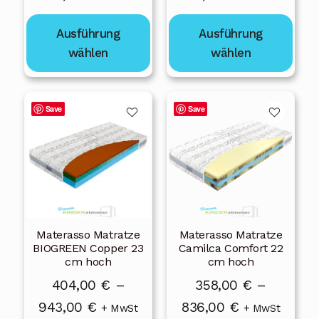
Produktseite
Produktseite
424,00 €
545,00 €
gewählt
gewählt
Ausführung
Ausführung
bis
bis
werden
werden
wählen
wählen
944,00 €
1
211,00 €
Dieses
Dieses
Save
Save
Produkt
Produkt
weist
weist
mehrere
mehrere
Varianten
Varianten
auf.
auf.
Die
Die
Materasso Matratze
Materasso Matratze
Optionen
Optionen
BIOGREEN Copper 23
Camilca Comfort 22
können
können
cm hoch
cm hoch
auf
auf
404,00
€
–
358,00
€
–
der
der
Preisspanne:
Preisspanne:
943,00
€
836,00
€
+ MwSt
+ MwSt
Produktseite
Produktseite