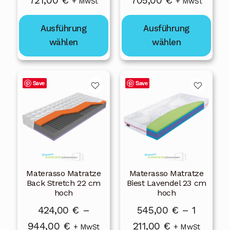
721,00
€
705,00
€
+ MwSt
+ MwSt
Produktseite
Produktseite
324,00 €
317,00 €
gewählt
gewählt
Ausführung
Ausführung
bis
bis
werden
werden
wählen
wählen
721,00 €
705,00 €
Dieses
Dieses
Save
Save
Produkt
Produkt
weist
weist
mehrere
mehrere
Varianten
Varianten
auf.
auf.
Die
Die
Materasso Matratze
Materasso Matratze
Optionen
Optionen
Back Stretch 22 cm
Biest Lavendel 23 cm
können
können
hoch
hoch
auf
auf
424,00
€
–
545,00
€
–
1
der
der
Preisspanne:
Preisspanne:
944,00
€
211,00
€
+ MwSt
+ MwSt