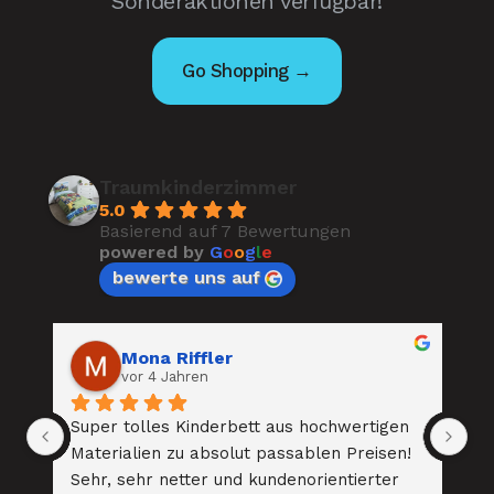
Sonderaktionen verfügbar!
Go Shopping →
Traumkinderzimmer
5.0
Basierend auf 7 Bewertungen
powered by
G
o
o
g
l
e
bewerte uns auf
Mona Riffler
vor 4 Jahren
 
Super tolles Kinderbett aus hochwertigen 
To
 
Materialien zu absolut passablen Preisen! 
Be
. 
Sehr, sehr netter und kundenorientierter 
au