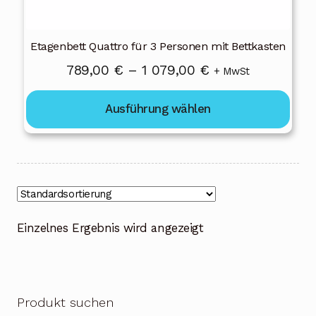
gewählt
werden
Etagenbett Quattro für 3 Personen mit Bettkasten
Preisspanne:
789,00
€
–
1 079,00
€
+ MwSt
789,00 €
Ausführung wählen
bis
1
079,00 €
Einzelnes Ergebnis wird angezeigt
Produkt suchen