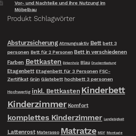
Vor- und Nachteile und ihre Nutzung im
Möbelbau
Produkt Schlagwörter
Absturzsicherung
Bett
bett 3
Atmungsaktiv
Bett in verschiedenen
personen
Bett für 2 Personen
Bettkasten
Farben
Blau
Birkenholz
Druckentlastung
Etagenbett
Etagenbett für 3 Personen
FSC-
Zertifikat
hochbett 3 personen
Grün
Gästebett
Kinderbett
inkl. Bettkasten
Hochwertig
Kinderzimmer
Komfort
komplettes Kinderzimmer
Langlebigkeit
Matratze
Lattenrost
Materasso
MDF
Montage