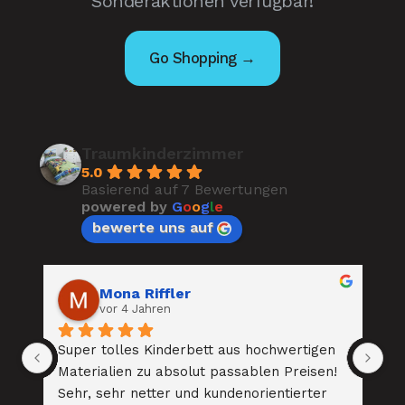
Sonderaktionen verfügbar!
Go Shopping →
Traumkinderzimmer
5.0
Basierend auf 7 Bewertungen
powered by
G
o
o
g
l
e
bewerte uns auf
Mona Riffler
vor 4 Jahren
 
Super tolles Kinderbett aus hochwertigen 
To
 
Materialien zu absolut passablen Preisen! 
Be
. 
Sehr, sehr netter und kundenorientierter 
au