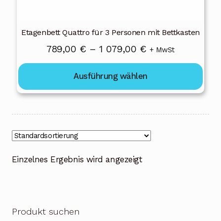
gewählt
werden
Etagenbett Quattro für 3 Personen mit Bettkasten
Preisspanne:
789,00
€
–
1 079,00
€
+ MwSt
789,00 €
Ausführung wählen
bis
1
079,00 €
Einzelnes Ergebnis wird angezeigt
Produkt suchen