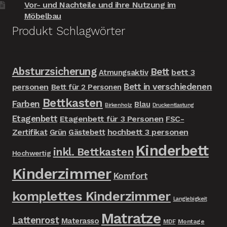
Vor- und Nachteile und ihre Nutzung im
Möbelbau
Produkt Schlagwörter
Absturzsicherung
Bett
bett 3
Atmungsaktiv
Bett in verschiedenen
personen
Bett für 2 Personen
Bettkasten
Farben
Blau
Birkenholz
Druckentlastung
Etagenbett
Etagenbett für 3 Personen
FSC-
Zertifikat
hochbett 3 personen
Grün
Gästebett
Kinderbett
inkl. Bettkasten
Hochwertig
Kinderzimmer
Komfort
komplettes Kinderzimmer
Langlebigkeit
Matratze
Lattenrost
Materasso
MDF
Montage