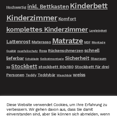
Kinderbett
inkl. Bettkasten
Hochwertig
Kinderzimmer
Komfort
komplettes Kinderzimmer
Langlebigkeit
Matratze
Lattenrost
Materasso
MDF
Montage
schnell
Rückenschmerzen
Rosa
rausfallschutz
Qualität
Sicherheit
lieferbar
Stauraum
Selbstmontage
Schublade
Stockbett
stockbett 80x180
Stockbett für drei
Stil
weiss
Personen
Teddybär
Teddy
Waschbär
Diese Website verwendet Cookies, um Ihre Erfahrung zu
© Gulya Péter | Herdwebsites | Traumkinderzimmer
verbessern. Wir gehen davon aus, dass Sie damit
einverstanden sind, aber Sie können sich abmelden, wenn
2026