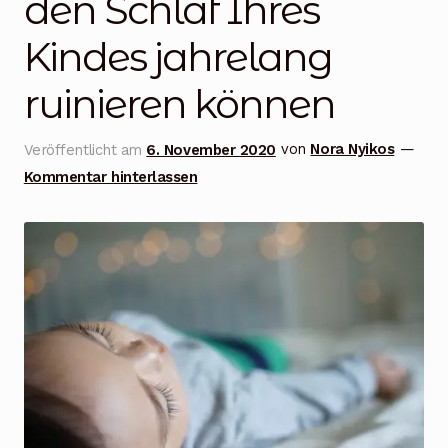
den Schlaf Ihres
Blog
Kindes jahrelang
Über uns
ruinieren können
Kontakt
Veröffentlicht am
6. November 2020
von
Nora Nyikos
—
Mein Konto
Kommentar hinterlassen
Unterme
Rechtliche Hinweise
öffnen