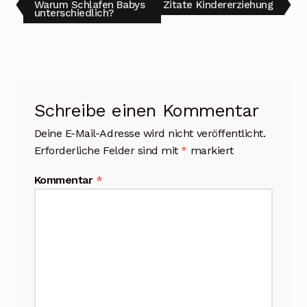
Beitragsnavigation
Vorheriger
Nächster
Warum Schlafen Babys
Zitate Kindererziehung
Beitrag:
Beitrag:
unterschiedlich?
Schreibe einen Kommentar
Deine E-Mail-Adresse wird nicht veröffentlicht.
Erforderliche Felder sind mit
*
markiert
Kommentar
*