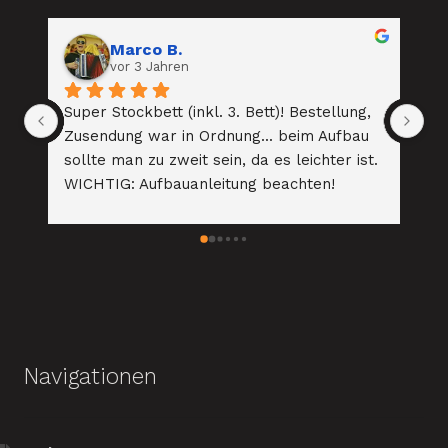
Mona Riffler
vor 4 Jahren
lung, 
Super tolles Kinderbett aus hochwertigen 
fbau 
Materialien zu absolut passablen Preisen! 
r ist. 
Sehr, sehr netter und kundenorientierter 
!
Kontakt mit der Chefin. Das Bett für 
unseren zweiten Sohn kommt definitiv 
wieder von Ihnen, wenn die Zeit reif ist!!! 
Absolut empfehlenswert!
Navigationen