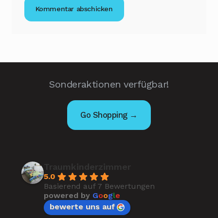
Sonderaktionen verfügbar!
Go Shopping →
Traumkinderzimmer
5.0
Basierend auf 7 Bewertungen
powered by
G
o
o
g
l
e
bewerte uns auf